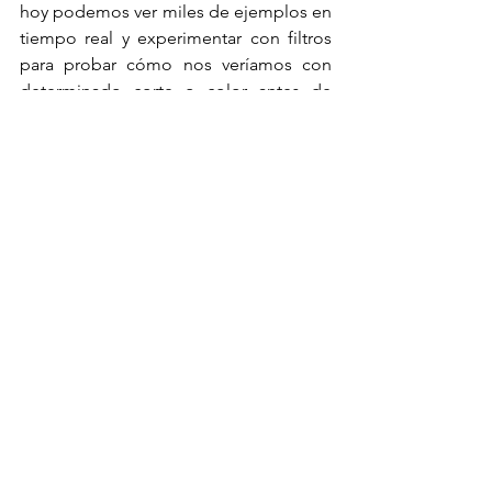
hoy podemos ver miles de ejemplos en 
tiempo real y experimentar con filtros 
para probar cómo nos veríamos con 
determinado corte o color antes de 
tomar la decisión.
Lo que permanece es esa relación 
entre las celebridades, los personajes 
de ficción y nuestras decisiones sobre 
el cabello siendo profunda y duradera. 
Estos estilos no solo reflejan 
tendencias de moda, sino que también 
representan aspiraciones, identidades y 
conexiones culturales que trascienden 
el tiempo.
Imitar cortes de cabello icónicos no es 
solo una cuestión de moda, sino un 
fenómeno psicológico y cultural. A 