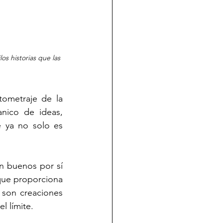
s historias que las 
ometraje de la 
nico de ideas, 
 ya no solo es 
on buenos por sí 
que proporciona 
 son creaciones 
l límite.