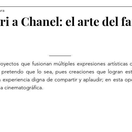
ura
i a Chanel: el arte del f
royectos que fusionan múltiples expresiones artísticas
 pretendo que lo sea, pues creaciones que logran est
 experiencia digna de compartir y aplaudir; en esta op
da cinematográfica. 
                                                                         