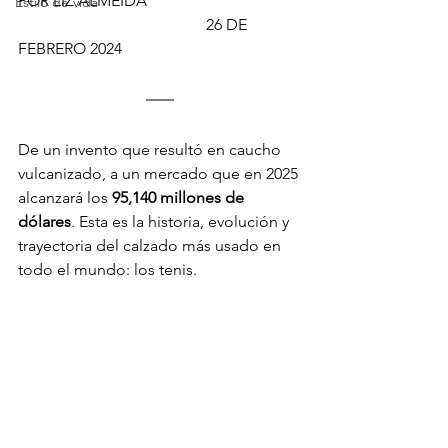
POR LIZ ALMEIDA                                      
Estilo de vida
                                               26 DE 
FEBRERO 2024
De un invento que resultó en caucho 
vulcanizado, a un mercado que en 2025 
alcanzará los 
95,140 millones de 
dólares
. Esta es la historia, evolución y 
trayectoria del calzado más usado en 
todo el mundo: los tenis.