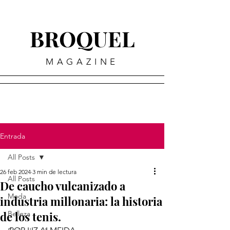
BROQUEL
MAGAZINE
Entrada
All Posts
26 feb 2024
3 min de lectura
All Posts
De caucho vulcanizado a
Moda
industria millonaria: la historia
de los tenis.
Belleza