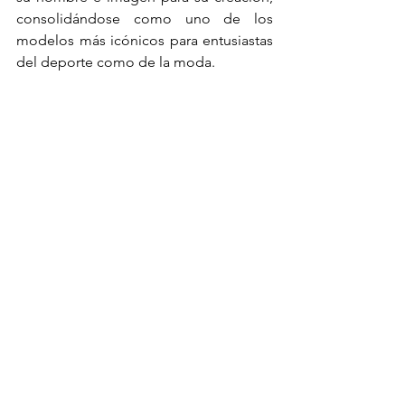
consolidándose como uno de los 
modelos más icónicos para entusiastas 
del deporte como de la moda.
La aparición de más modelos 
continuaba en esa misma década: 
Reebok 
lanza los 
Freestyles
, 
revolucionarios para el mercado 
femenino. A estas alturas, el género de 
quien usara este tipo de calzado era 
indiferente, y es que 
su público era tan 