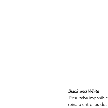
Black and White
 Resultaba imposible visualizar un tributo al diseñador alemán donde la gama de colores no 
reinara entre los dos