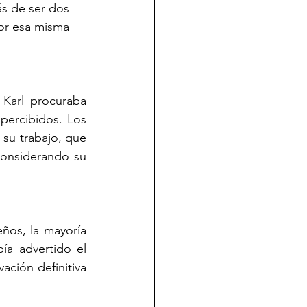
s de ser dos 
or esa misma 
Karl procuraba 
ercibidos. Los 
su trabajo, que 
considerando su 
ños, la mayoría 
portaba camelias de una forma u otra en la gala. Si este año ya nos había advertido el 
ación definitiva 