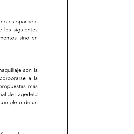
 no es opacada. 
 los siguientes 
entos sino en 
uillaje son la 
orporarse a la 
propuestas más 
nal de Lagerfeld 
 completo de un 