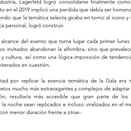
dustria, Lagerfeld logró consolidarse finalmente como 
to en el 2019 implicó una perdida que debía ser homena
endo que la temática selecta giraba en torno al icono y e
a personal, logró construir. 
 alcance del evento que toma lugar cada primer lunes
los invitados abandonan la alfombra, sino que prevale
y cultura, así como una lógica imposición de tendencia
iterados en cuestión. 
ultad por replicar la esencia temática de la Gala era 
retos mucho más extravagantes y complejos de adaptar u
ón, resultaría más accesible que gran parte de los
la noche sean replicados e incluso viralizados en el me
con menor duración frente a otras-.  