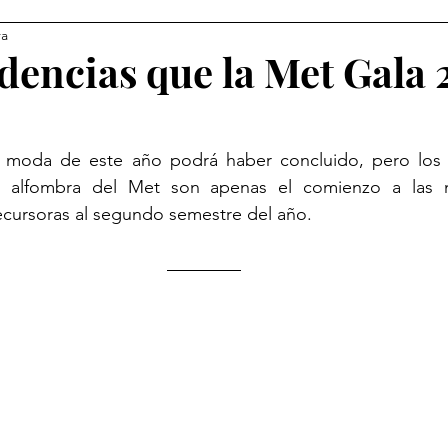
ra
ndencias que la Met Gala
 moda de este año podrá haber concluido, pero los
a alfombra del Met son apenas el comienzo a las 
ecursoras al segundo semestre del año. 
                                                                           