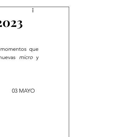
 2023
 momentos que 
nuevas 
micro
 y 
             03 MAYO 