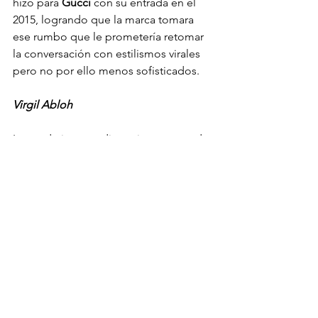
hizo para 
Gucci 
con su entrada en el 
2015, logrando que la marca tomara 
ese rumbo que le prometería retomar 
la conversación con estilismos virales 
pero no por ello menos sofisticados.
Virgil Abloh
Legendario y disruptivo son dos 
adjetivos que hacen justicia a su paso 
por 
Off-White y Louis Vuitton.
 A tres 
años de su partida, la frescura de su 
dirección prevalece por las maravillas 
que logró en marcas por las que la 
apuesta y expectativa eran bajas; un 
arquitecto y diseñador industrial que 
demostró el arte de colindar mundos 
como el deporte y construcción con la 
moda de forma magistralmente 